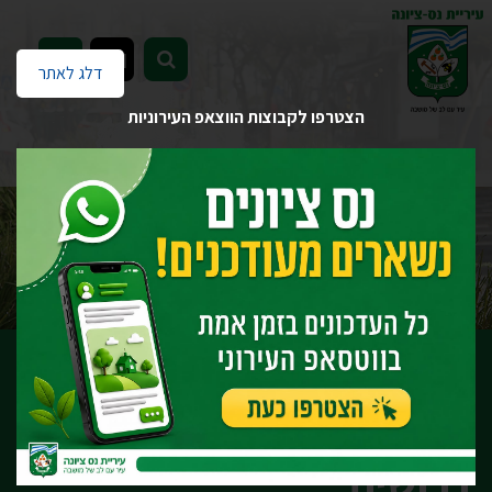
EN
דלג לאתר
הצטרפו לקבוצות הווצאפ העירוניות
דף הבית
שקיפות
מכרזים, דרושים, הצעות מחיר ומאגרי יועצים
דרושים ומכרזי כח אדם
ארכיון
מכרז חיצוני מספר 87.25 לתפקיד- מנהל.ת תחום תכנון במינהלת
התחדשות עירונית
דרושים