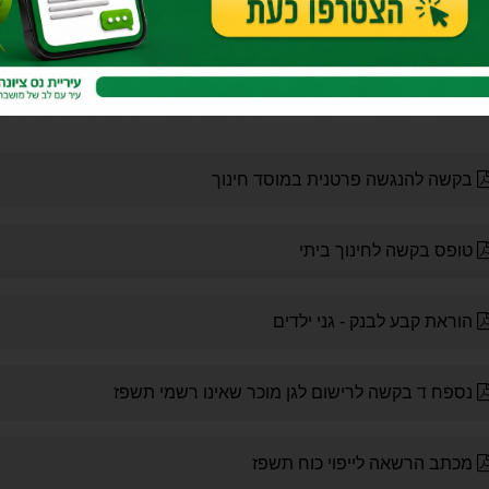
סים להורדה, מילוי וצירוף ב
וסדות חינוך