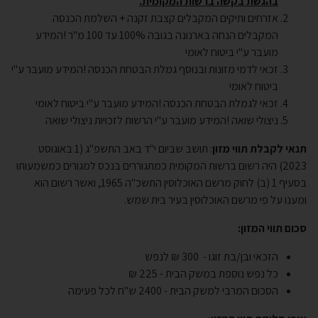
בהגשת בקשה ברשות המקומית.
אזרחים ותיקים המקבלים קצבת זקנה + השלמת הכנסה
המקבלים הנחה בארנונה בגובה 100% עד 100 מ"ר
!
המידע
מועבר ע"י ביטוח לאומי
זכאי לדמי מזונות ובנוסף גמלת הבטחת הכנסה
!
המידע מועבר ע"י
ביטוח לאומי
זכאי לגמלת הבטחת הכנסה
!
המידע מועבר ע"י ביטוח לאומי
ניצולי שואה
!
המידע מועבר ע"י הרשות לזכויות ניצולי שואה
תנאי לקבלת תווי מזון
: תושב שביום י"ד באב התשפ"ג (1 באוגוסט
2023) היה רשום ברשות המקומית כמתגוררים בנכס למגורים כמשמעותו
בסעיף 1 (ב) לחוק מרשם האוכלוסין התשכ"ה 1965, ואשר רשום הוא
ומענו על פי מרשם האוכלוסין בעיר בית שמש.
סכום תווי המזון:
הזכאי ובן/בת זוגו - 300 ₪ לנפש
כל נפש נוספת במשק הבית - 225 ₪
הסכום המרבי למשק הבית - 2400 ש"ח לכל פעימה