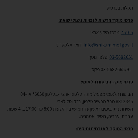
תקלות בכרטיס
פרטי מוקד הרשות לזכויות ניצולי שואה:
*5105
מרכז מידע ארצי
info@shikum.mof.gov.il
דואר אלקטרוני
03-5682651
טלפון נוסף
03-5682665/91
פקס
פרטי מוקד הביטוח הלאומי:
הביטוח הלאומי מפעיל מוקד טלפוני ארצי
-
בטלפון 6050
*
או 04-
8812345 מכל מכשיר טלפון, בזק וסלולארי.
השירות ניתן בימים ראשון עד חמישי בין השעות 8:00 עד 17:00 ב-4 שפות:
עברית, ערבית, רוסית ואמהרית.
פרטי המוקד לאזרחים ותיקים: