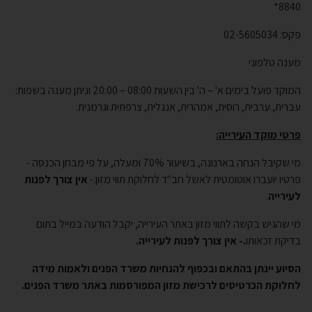
*8840
פקס: 02-5605034
מענה טלפוני
המוקד פועל בימים א' – ה' בין השעות 08:00 – 20:00 וניתן מענה בשפות:
עברית, ערבית, רוסית, אמהרית, אנגלית, צרפתית וגרמנית.
פרטי מוקד העירייה:
מי שקיבל הנחה בארנונה, בשיעור 70% ומעלה, על פי מבחן הכנסה -
פרטיו יועברו אוטומטית לאשל חב"ד לחלוקת תווי מזון.-
אין צורך לפנות
לעירייה
.
מי שהגיש בקשה לתווי מזון באתר העירייה, יקבל הודעה במייל בתום
בדיקת זכאותו
.- אין צורך לפנות לעירייה.
הסיוע יינתן בהתאם ובכפוף להנחיות משרד הפנים ולאמות מידה
לחלוקת הכרטיסים לרכישת מזון המפורסמות באתר משרד הפנים.