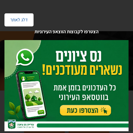
דלג לאתר
הצטרפו לקבוצות הווצאפ העירוניות
רדיו קול נס ציונה 106FM