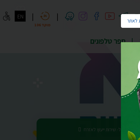
חיפוש
|
|
EN
 לאתר
מוקד 106
ספר טלפונים
ות
שי"ל- שירות ייעוץ לאזרח