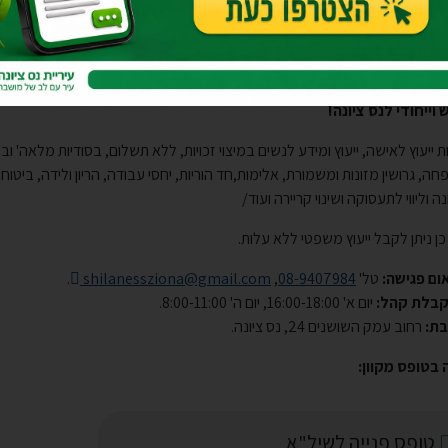
"לא - שירות ייעוץ לאישה
וייחודי לנס ציונה!
ת ייעוץ לאישה, ייעוץ ומידע לנשים במיצוי זכויות, ללא תשלום, בסודיות מלאה' ובמ
ה, גרושין מזונות ומשמורת, אלימות,חד הוריות, יחסי עבודה, הריון ולידה, ביטוח 
נה וליווי לתעסוקה ושינוי קריירה ועוד/
כן ניתן לקבל ייעוץ משפטי ללא עלות.
ום פגישה:
טל'
08-9407984
,
shilanessziona@gmail.com
.
קבלת קהל:
יום א' 16:00-18:00, יום ה' 8:00-11:00.
בת:
רחוב עמק השושנים 24, נס ציונה.​
 בטופס מקוון:
טופס פנייה לשיל"א