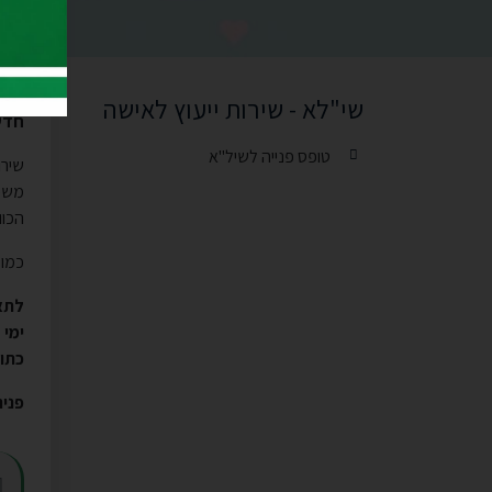
שי
שי"לא - שירות ייעוץ לאישה
חדש 
טופס פנייה לשיל"א
שירו
משפח
הכוו
כמו 
לתא
ימי 
כתו
פניה