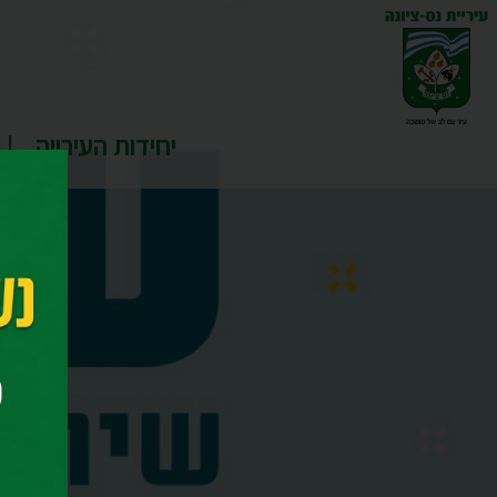
יחידות העירייה
דף ה
שי"ל