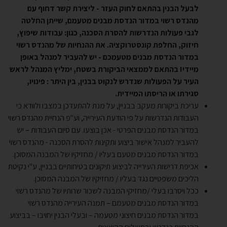
לבעל הבנין בהתאם לחוק העזר - ליצירת קשר דחוף עם
מהנדס רשוי במדור הנדסת מבנים מטעמם, שייתן החלטה
לגבי פעולות הנדרשות להסרת הסכנה, כגון: עבודות שיפוץ,
חיזוק, החלפת קונסטרוקציה. את ההנחיות של מהנדס רשוי
במדור הנדסת מבנים מטעמכם - יש להעביר למנהל באופן
מיידי! בהתאם לממצאי הביקורת בשטח, ימליץ המנהל לראש
העיר על הפעולות שנדרש לנקוט בבנין, בין היתר : פינויו,
סגירתו או הריסתו המיידית.
עריכת ביקורות מעקב בבניין, על מנת להתעדכן במצבו ולוודא כי
העבודות הנדרשות על פי הודעת העירייה, וע"פ הנחיית מהנדס רשוי
במדור הנדסת מבנים הפרטי - אכן בוצעו. עם סיום העבודות – יש
להעביר למנהל אישור ביצוע ותקינות להסרת הסכנה - מהנדס רשוי
במדור הנדסת מבנים מטעם בעליו / מחזיקיו של המבנה המסוכן.
אכיפת דרישות העירייה לביצוע תיקונים בטיחותיים בבניין, ע"י נקיטת
הליכים משפטיים נגד בעליו / מחזיקיו של המבנה המסוכן.
ככל ויסרבו בעלי /מחזיקי המבנה לשכור שרותיו של מהנדס רשוי
במדור הנדסת מבנים מטעמם – תמנה העירייה מהנדס רשוי
במדור הנדסת מבנים חיצוני מטעמה – ובעלי הבנין יחויבו – בביצוע