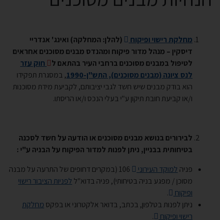
מחלקת רישוי ופיקוח
(להלן: המחלקה) ואינג' אנדריי
דיסקין – מנהל מדור פיקוח ומהנדס מבנים מסוכנים אחראים
לטיפול במבנים מסוכנים ברחבי העיר בהתאם ל
חוק עזר
לנס ציונה (מבנים מסוכנים), התש"ן-1990
, במסגרת תפקידו
הוא בודק מבנים שיש חשד לגבי יציבותם, לקביעת מידת מסוכנות
ו/או קביעת חובת תיקון ע"י בעלי הנכס ו/או הריסתו.
לבירורים בנושא מבנים מסוכנים או הודעה על חשד לסכנה
בטיחותית בבניין, ניתן לפנות למדור הפיקוח על הבניה ע"י :
פניה
למוקד העירוני
106 (במקרים דחופים של התרעה על מבנה
מסוכן / מפגע בניה בטיחותי), פניה בדוא"ל
לפניות הציבור רישוי
ופיקוח
.
ניתן לפנות בטלפון, בכתב, בדואר אלקטרוני או בפקס
מחלקת
רישוי ופיקוח
.