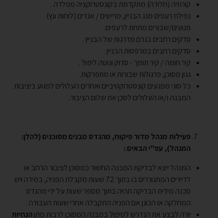
קורוזיה (חלודה) מתקדמת בקונסטרוקציה מפלדה .
נפילת רעפים מגג הבניין, מרישים / אגדים (לוחות עץ)
פגועים/שבורים מתחת לרעפים.
סדקים רחבים בגרם מדרגות של הבניין .
סדקים רחבים במרפסות הבניין .
קיר חומה / קיר תומך - סדוק ונוטה ליפול .
גגון מסוכן, פרגולות שבורות או מתפרקות.
כל סוגי מפגעים קונסטרוקטיביים ואחרים העלולים לפגוע ביציבות
המבנה ו/או העלולים לסכן את שלום הציבור.
פעילות מנהל מדור פיקוח, מהנדס מבנים מסוכנים (להלן:
המנהל), עפ"י הבאים :
המנהל ייצא לבדיקת המבנה החשוד כמסוכן לציבור הרחב או
לדיירים המתגוררים בו בתוך 72 שעות מקבלת הפניה, במידה ויש
סכנה מידית הבדיקה תהיה בתוך מספר שעות על ידי מהנדס
המחלקה או הכונן אם הפניה התקבלה אחרי שעות העבודה .
יורה לבצע את הנדרש לטיפול במבנה המסוכן לרבות מתן
הנחיות