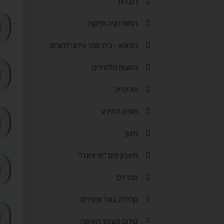
גזברות
תפריט משנה
דוחות חניה ופיקוח
תפריט משנה
הורותא - בית ספר עירוני להורים
תפריט משנה
הסעות תלמידים
תפריט משנה
וטרינריה
תפריט משנה
חופש המידע
תפריט משנה
חינוך
תפריט משנה
חשבון מים "מי ציונה"
תפריט משנה
מכרזים
תפריט משנה
קהילה, נוער וצעירים
קידום מעמד האישה