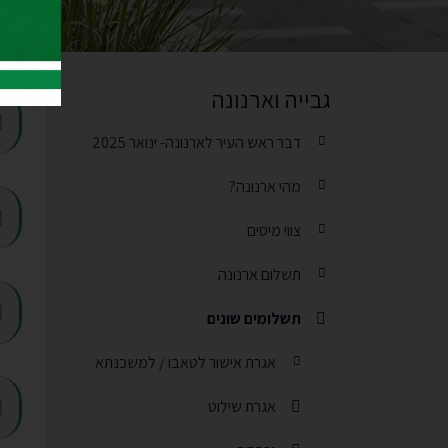
תש
גבייה וארנונה
דבר ראש העיר לארנונה- ינואר 2025
מהי ארנונה?
צווי מיסים
תשלום ארנונה
תשלומים שונים
תפריט משנה
אגרת אישור לטאבו / למשכנתא
אגרת שילוט
תפריט משנה