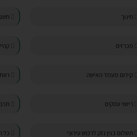
חינוך
חשבון
מכרזים
קהילה
קידום מעמד האישה
רווח
רישוי עסקים
תרבו
תשלום בגין נזק לרכוש עירוני
כל התש