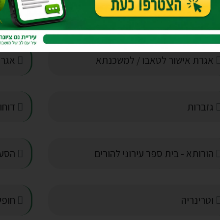
לומים שונים
אגרת אישור לטאבו / למשכנתא
אגרת
גזברות
דוחות
הורותא - בית ספר עירוני להורים
הסעו
וטרינריה
חופש