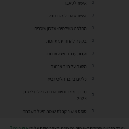
אישור לטאבו
אישור טאבו למשכנתא
החלפת משלמים- עדכון שוכרים
בקשה להחזר יתרת זכות
ועדות ערר בנושא ארנונה
השגה על חיוב ארנונה
כללים בדבר הליכי גבייה
מדריך מיצוי זכויות ארנונה כללית לשנת
2023
טופס אישור קבלת שומת היטל השבחה
© כל הזכויות שמורות ל-עיריית נס ציונה. האתר פותח על ידי
א.ש בינה