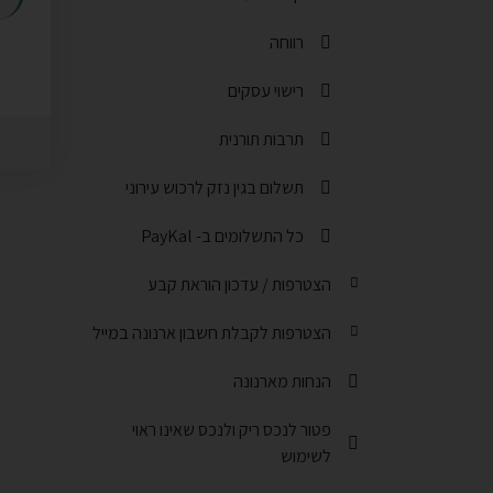
רווחה
תפריט משנה
רישוי עסקים
תפריט משנה
תרבות תורנית
תפריט משנה
תשלום בגין נזק לרכוש עירוני
תפריט משנה
כל התשלומים ב- PayKal
תפריט משנה
הצטרפות / עדכון הוראת קבע
הצטרפות לקבלת חשבון ארנונה במייל
הנחות מארנונה
תפריט משנה
פטור לנכס ריק ולנכס שאינו ראוי
תפריט משנה
לשימוש