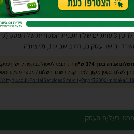
פס בקשה לרישיון עסק
יש להכין 3 עותקים של התכנית המקורית של העסק
די רישוי עסקים, רחוב שביט 1, נס ציונה.
שלום אגרה בסך 374 ש"ח
הינו תנאי לטיפול בבקשה לרישיון עסק.
יתן לשלם באופן מקוון, לאחר קבלת שובר תשלום / מספר משלם ומס
//city4u.co.il/PortalServicesSite/cityPay/472000/mislaka/11
רטי בעל/ת העסק