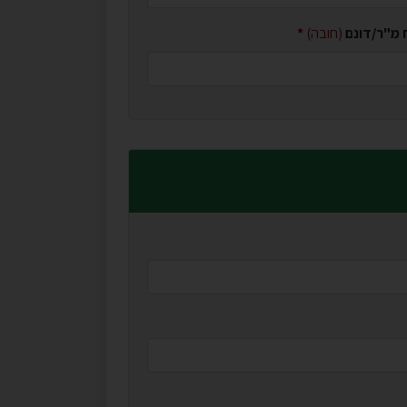
 מ"ר/דונם
(חובה)