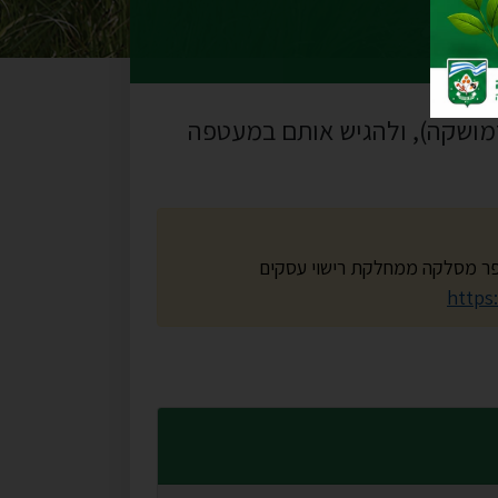
 (גרמושקה), ולהגיש אותם במעטפה
פר מסלקה ממחלקת רישוי עסקים
https: