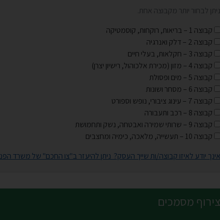
יתן לבחור יותר מקבוצה אחת.
קבוצה 1 – בריאות, רוקחות, קוסמטיקה
קבוצה 2 – דלק ואנרגיה
קבוצה 3 – חקלאות, בעלי חיים
קבוצה 4 – מזון (מכירת אלכוהול, רישיון יצרן)
קבוצה 5 – מים ופסולת
קבוצה 6 – מסחר ושונות
קבוצה 7 – עינוג ציבורי, נופש וספורט
קבוצה 8 – רכב ותעבורה
קבוצה 9 – שרותי שמירה ואבטחה, נשק ותחמושת
קבוצה 10 – תעשייה, מלאכה, כימיה ומחצבים
ינך יודע לאיזו קבוצה/ות שייך העסק? ניתן להיעזר ב"צו החכם" של משרד הפני
ירוף מסמכים