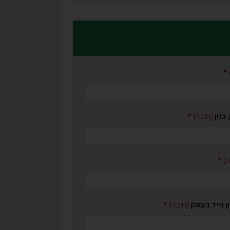
 בנין
(חובה)
ה)
 נייד בעסק
(חובה)