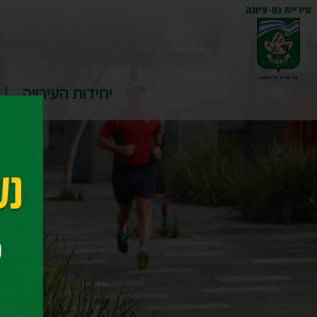
יחידות העירייה
דף ה
טופס