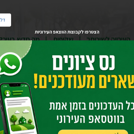
דלג
הצטרפו לקבוצות הווצאפ העירוניות
העירייה לשירותך
שקיפות
מה חדש בעיר?
בית
יחידות העירייה
שפ"ע - שיפור פני העיר
מחלקת רישוי עסקים וש
 בקשה לרישיון עסק